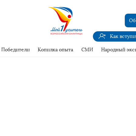
Об
Как вступ
Победители
Копилка опыта
СМИ
Народный экс