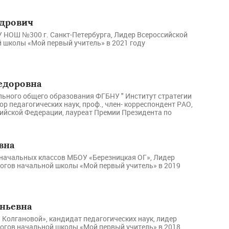
ндрович
 НОШ №300 г. Санкт-Петербурга, Лидер Всероссийской
 школы «Мой первый учитель» в 2021 году
едоровна
ьного общего образования ФГБНУ " Институт стратегии
р педагогических наук, проф., член- корреспондент РАО,
ийской Федерации, лауреат Премии Президента по
вна
 начальных классов МБОУ «Березницкая ОГ», Лидер
огов начальной школы «Мой первый учитель» в 2019
еньевна
Колгановой», кандидат педагогических наук, лидер
огов начальной школы «Мой первый учитель» в 2018