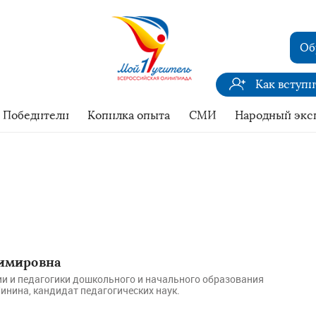
Об
Как вступ
Победители
Копилка опыта
СМИ
Народный экс
димировна
и и педагогики дошкольного и начального образования
нина, кандидат педагогических наук.