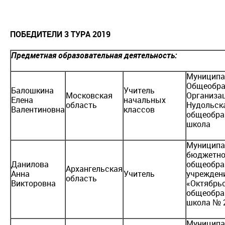
ПОБЕДИТЕЛИ 3 ТУРА 2019
Предметная образовательная деятельность:
Муниципа
Общеобра
Балошкина
Учитель
Московская
Организац
Елена
начальных
область
Нудольск
Валентиновна
классов
общеобра
школа
Муниципа
бюджетно
Данилова
общеобра
Архангельская
Анна
Учитель
учрежден
область
Викторовна
«Октябрь
общеобра
школа № 
Муниципа