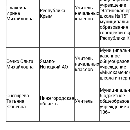
учреждение
Плаксина
Учитель
Республика
"Ялтинская с
Ирина
начальных
Крым
школа № 15"
Михайловна
классов
муниципальн
образования
городской ок
Республики 
Муниципальн
казенное
Учитель
Сечко Ольга
Ямало-
общеобразов
начальных
Михайловна
Ненецкий АО
учреждение
классов
«Мыскаменс
школа-интерн
Муниципальн
Снегирева
бюджетное
Нижегородская
Татьяна
Учитель
общеобразов
область
Юрьевна
учреждение 
106»