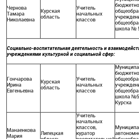
бюджетно
Чернова
Учитель
Курская
общеобра
Тамара
начальных
область
учрежден
Николаевна
классов
общеобра
школа № 
Социально-воспитательная деятельность и взаимодейст
учреждениями культурной и социальной сфер:
Муниципа
бюджетно
Гончарова
Учитель
общеобра
Курская
Ирина
начальных
учрежден
область
Евгеньевна
классов
общеобра
школа №5
Курска
Учитель
начальных
классов,
Муниципа
Манаенкова
Липецкая
куратор
автономн
Мария
область
воспитательной
общеобра