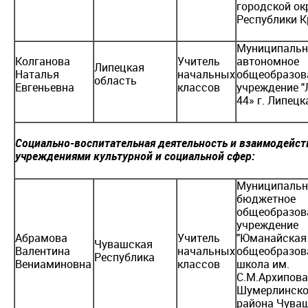
городской ок
Республики 
Муниципальн
Колганова
Учитель
автономное
Липецкая
Наталья
начальных
общеобразов
область
Евгеньевна
классов
учреждение "
44» г. Липецк
Социально-воспитательная деятельность и взаимодейст
учреждениями культурной и социальной сфер:
Муниципальн
бюджетное
общеобразов
учреждение
Абрамова
Учитель
"Юманайская
Чувашская
Валентина
начальных
общеобразов
Республика
Вениаминовна
классов
школа им.
С.М.Архипова
Шумерлинско
района Чува