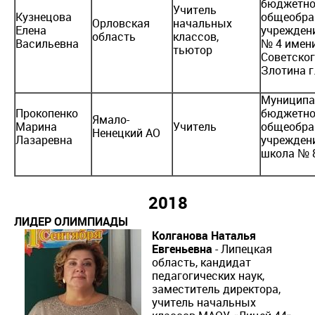
бюджетно
Учитель
Кузнецова
общеобра
Орловская
начальных
Елена
учреждени
область
классов,
Васильевна
№ 4 имен
тьютор
Советског
Злотина г
Муниципа
Прокопенко
бюджетно
Ямало-
Марина
Учитель
общеобра
Ненецкий АО
Лазаревна
учрежден
школа № 
2018
ЛИДЕР ОЛИМПИАДЫ
Колганова Наталья
Евгеньевна
- Липецкая
область, кандидат
педагогических наук,
заместитель директора,
учитель начальных