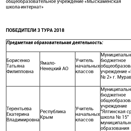
общеобразовательное учреждение «Мыскаменская
школа-интернат»
ПОБЕДИТЕЛИ 3 ТУРА 2018
Предметная образовательная деятельность:
Муниципальн
Борисенко
Учитель
бюджетное
Ямало-
Татьяна
начальных
общеобразов
Ненецкий АО
Филипповна
классов
учреждение 
№ 2» г. Мура
Муниципальн
бюджетное
общеобразов
учреждение
Терентьева
Учитель
Республика
"Ялтинская с
Екатерина
начальных
Крым
школа № 15"
Владимировна
классов
муниципальн
образования