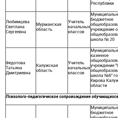
Республики
Муниципальн
бюджетное
Любимцева
Учитель
Мурманская
общеобразов
Светлана
начальных
область
учреждение 
Сергеевна
классов
общеобразов
школа № 20
Муниципальн
казенное
общеобразов
Федотова
Учитель
Калужская
учреждение "
Татьяна
начальных
область
общеобразов
Дмитриевна
классов
школа №6" г
Кирова Калу
области
Психолого-педагогическое сопровождение обучающихся
Муниципальн
бюджетное
общеобразов