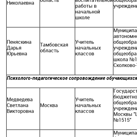
Николаевна
работы в
учреждени
начальной
школе
Муниципа
автономн
Пеняскина
Учитель
общеобра
Тамбовская
Дарья
начальных
учрежден
область
Юрьевна
классов
общеобра
школа №1 
Сколково
Психолого-педагогическое сопровождение обучающихся
Государс
бюджетно
Медведева
Учитель
общеобра
Светлана
Москва
начальных
учрежден
Викторовна
классов
Москвы "
№1515"
Муниципа