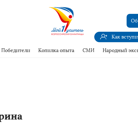
Об
Как вступ
Победители
Копилка опыта
СМИ
Народный экс
рина