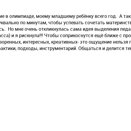
е в олимпиаде, моему младшему ребёнку всего год. А так
квально по минутам, чтобы успевать сочетать материнст
ь. Но мне очень откликнулась сама идея выделения педа
сса) и я рискнула!!! Чтобы соприкоснутся ещё ближе с п
воренных, интересных, креативных- это ощущение нельзя п
рактики, подходы, инструментарий. Общаться и делится т