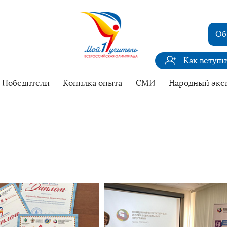
Об
Как вступ
Победители
Копилка опыта
СМИ
Народный экс