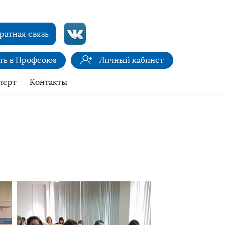
ратная связь
ить в Профсоюз
Личный кабинет
перт
Контакты