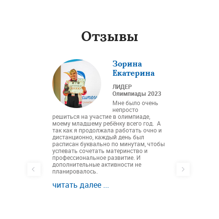
Отзывы
колова
Зорина
лина
Екатерина
тель
ЛИДЕР
альных
Олимпиады 2023
ссов,
Мне было очень
иципальное
непросто
ательное
автономное о
решиться на участие в олимпиаде,
 11 города
учреждение с
моему младшему ребёнку всего год. А
ь
общеобразова
так как я продолжала работать очно и
"Школа Сколк
озможность в
дистанционно, каждый день был
в Олимпиаде
расписан буквально по минутам, чтобы
Хочется выраз
ассов «Мой
успевать сочетать материнство и
организаторам
я отметить
профессиональное развитие. И
жюри за поним
сферу
дополнительные активности не
тёплую атмосф
анизаторами.
планировалось.
Желаю олимпи
новых открыти
читать далее ...
читать далее