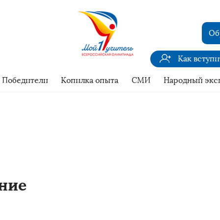
Об
Как вступ
Победители
Копилка опыта
СМИ
Народный экс
ние